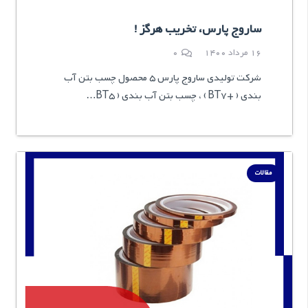
ساروج پارس، تخریب هرگز !
16 مرداد 1400
0
شرکت تولیدی ساروج پارس 5 محصول چسب بتن آب
بندی ( +BT7 ) ، چسب بتن آب بندی ( BT5…
مقالات