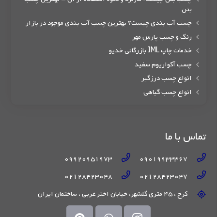
بتن
چسب آب بندی چیست؟ بهترین چسب آب بندی موجود در بازار
رنگ و چسب پارس مهر
خدمات چاپ IML بازرگانی خدیو
چسب آکواریوم سفید
انواع چسب درزگیر
انواع چسب گیاهی
تماس با ما
09920951973
09019933367
02128423048
02128423047
کرج ، 45 متری گلشهر، خیابان اختر غربی ، ساختمان ایران