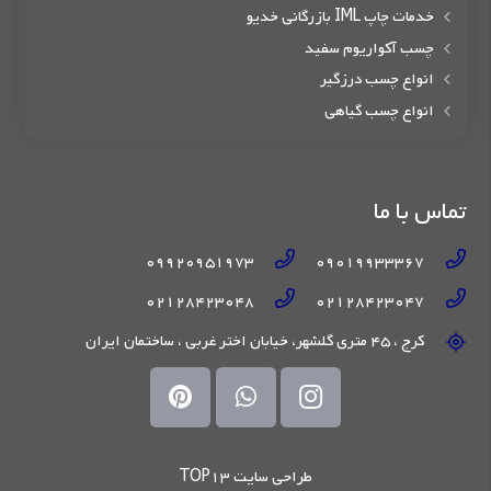
خدمات چاپ IML بازرگانی خدیو
چسب آکواریوم سفید
انواع چسب درزگیر
انواع چسب گیاهی
تماس با ما
09920951973
09019933367
02128423048
02128423047
کرج ، 45 متری گلشهر، خیابان اختر غربی ، ساختمان ایران
طراحی سایت TOP13