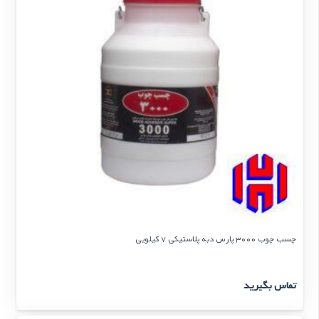
چسب چوب 3000 پارس دبه پلاستیكی 7 كیلویی
تماس بگیرید