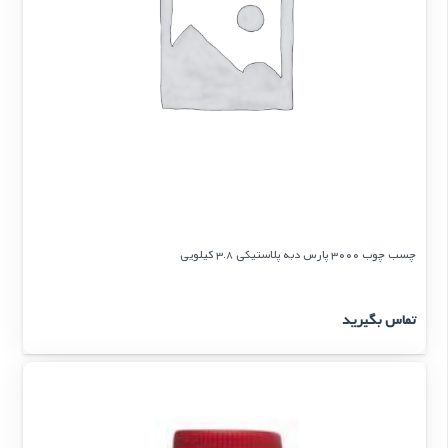
چسب چوب 3000 پارس دبه پلاستیكی 3.8 كیلویی
تماس بگیرید