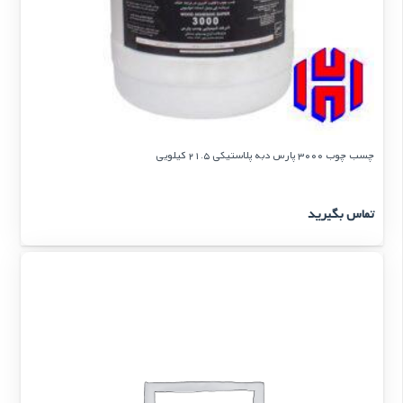
چسب چوب 3000 پارس دبه پلاستیكی 21.5 كیلویی
تماس بگیرید