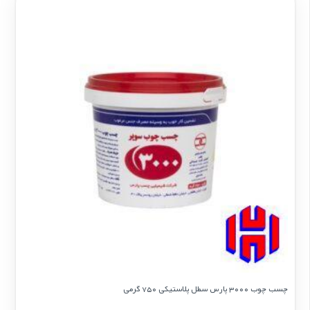
چسب چوب 3000 پارس سطل پلاستیكی 750 گرمی