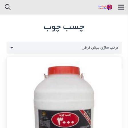
چسب چوب