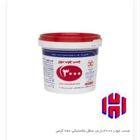
چسب چوب 3000 پارس سطل پلاستیكی 750 گرمی