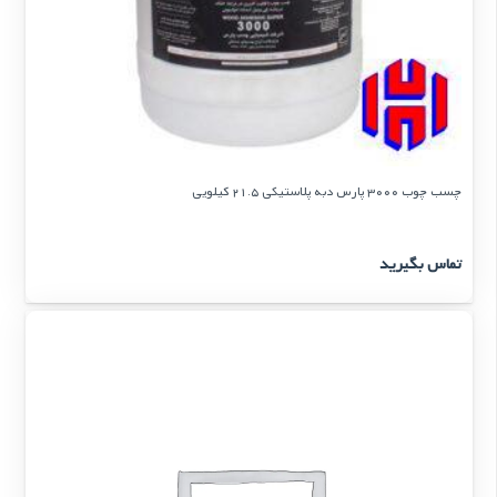
چسب چوب 3000 پارس دبه پلاستیكی 21.5 كیلویی
تماس بگیرید