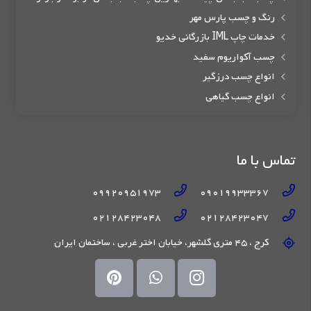
رنگ و چسب پارس مهر
خدمات چاپ IML بازرگانی خدیو
چسب آکواریوم سفید
انواع چسب درزگیر
انواع چسب گیاهی
تماس با ما
09920951973
09019933367
02128423048
02128423047
کرج ، 45 متری گلشهر، خیابان اختر غربی ، ساختمان ایران