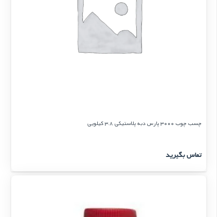
چسب چوب 3000 پارس دبه پلاستیكی 3.8 كیلویی
تماس بگیرید