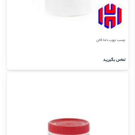
چسب چوب دلتا گالن
تماس بگیرید