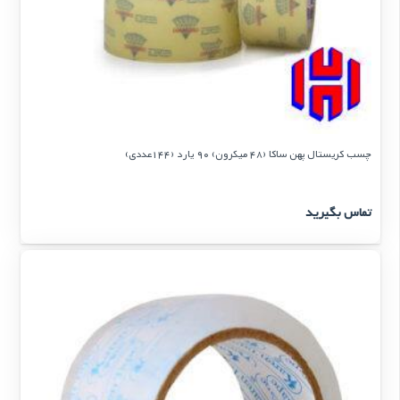
چسب کریستال پهن ساکا (48 میکرون) 90 یارد (144عددی)
تماس بگیرید