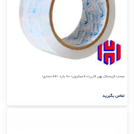
چسب کریستال پهن کارن(40 میکرون) 90 یارد (144عددی)
تماس بگیرید