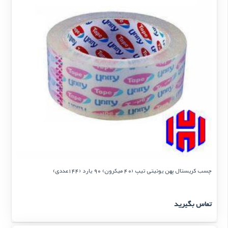
چسب کریستال پهن یونیتی تیپ (40 میکرون) 90 یارد (144عددی)
تماس بگیرید