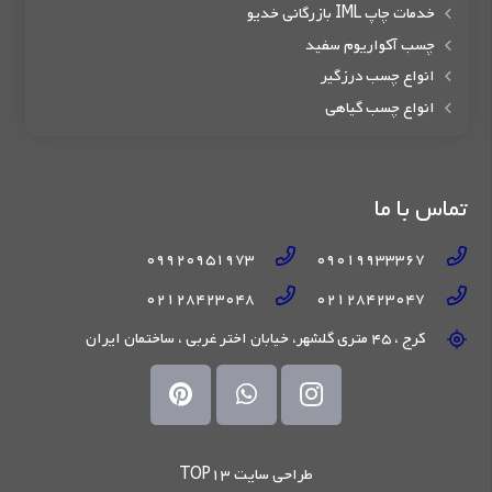
خدمات چاپ IML بازرگانی خدیو
چسب آکواریوم سفید
انواع چسب درزگیر
انواع چسب گیاهی
تماس با ما
09920951973
09019933367
02128423048
02128423047
کرج ، 45 متری گلشهر، خیابان اختر غربی ، ساختمان ایران
طراحی سایت TOP13