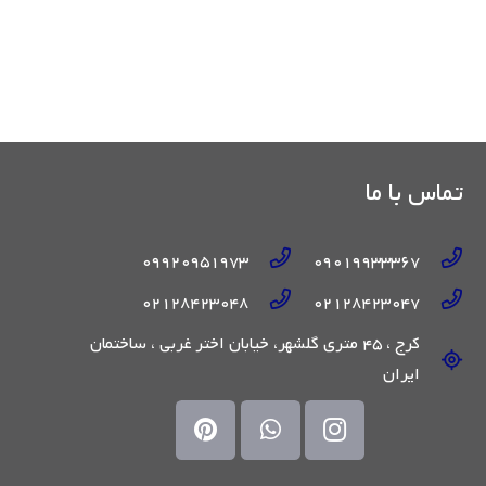
تماس با ما
09920951973
09019933367
02128423048
02128423047
کرج ، 45 متری گلشهر، خیابان اختر غربی ، ساختمان
ایران