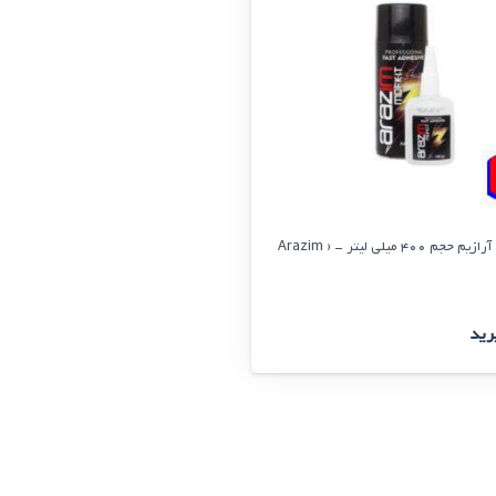
چسب 123 آرازیم حجم 400 میلی لیتر – ( Arazim
رید