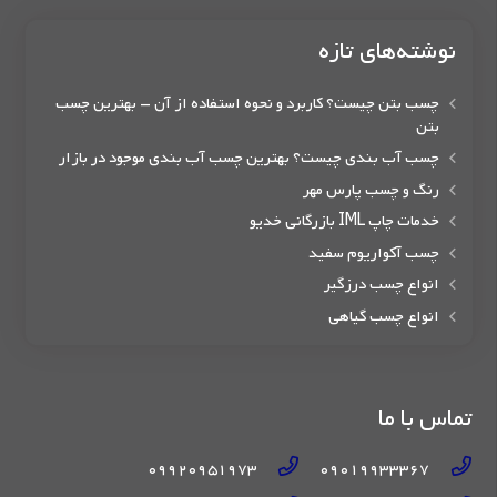
نوشته‌های تازه
چسب بتن چیست؟ کاربرد و نحوه استفاده از آن – بهترین چسب
بتن
چسب آب بندی چیست؟ بهترین چسب آب بندی موجود در بازار
رنگ و چسب پارس مهر
خدمات چاپ IML بازرگانی خدیو
چسب آکواریوم سفید
انواع چسب درزگیر
انواع چسب گیاهی
تماس با ما
09920951973
09019933367