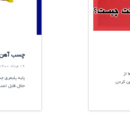
چسب آهن 
19 مرداد 1400
 از
پایه پلیمری چ
ن کردن
حلال قابل اشت