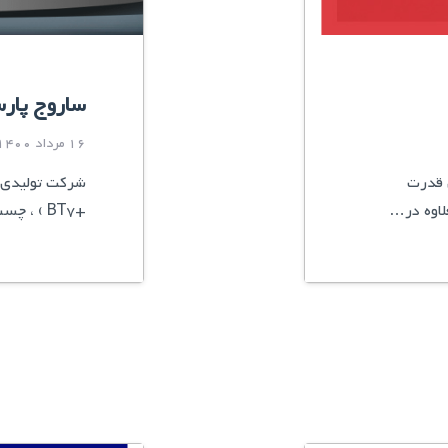
ساروج پار
16 مرداد 1400
 قدرت
لاوه در…
+BT7 ) ، چسب بتن آب بندی ( BT5…