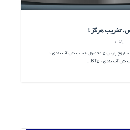
س، تخریب هرگز !
0
شرکت تولیدی ساروج پارس 5 محصول چسب بتن آب بندی (