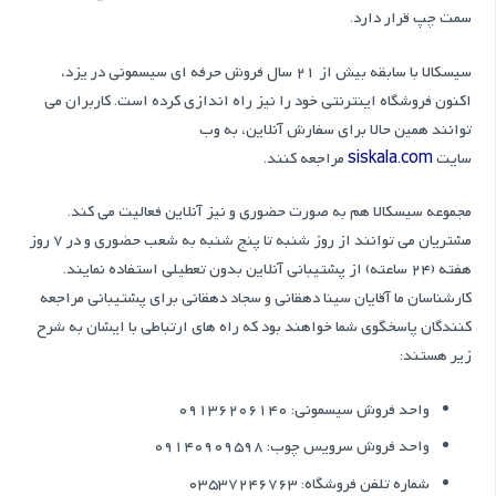
سمت چپ قرار دارد.
سیسکالا با سابقه بیش از 21 سال فروش حرفه ای سیسمونی در یزد،
اکنون فروشگاه اینترنتی خود را نیز راه اندازی کرده است. کاربران می
توانند همین حالا برای سفارش آنلاین، به وب
سایت
siskala.com
مراجعه کنند.
مجموعه سیسکالا هم به صورت حضوری و نیز آنلاین فعالیت می کند.
مشتریان می توانند از روز شنبه تا پنج شنبه به شعب حضوری و در 7 روز
هفته (24 ساعته) از پشتیبانی آنلاین بدون تعطیلی استفاده نمایند.
کارشناسان ما آقایان سینا دهقانی و سجاد دهقانی برای پشتیبانی مراجعه
کنندگان پاسخگوی شما خواهند بود که راه های ارتباطی با ایشان به شرح
زیر هستند:
واحد فروش سیسمونی: 09136206140
واحد فروش سرویس چوب: 09140909598
شماره تلفن فروشگاه: 03537246763