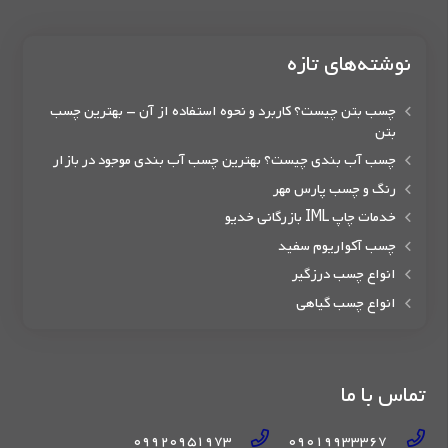
نوشته‌های تازه
چسب بتن چیست؟ کاربرد و نحوه استفاده از آن – بهترین چسب
بتن
چسب آب بندی چیست؟ بهترین چسب آب بندی موجود در بازار
رنگ و چسب پارس مهر
خدمات چاپ IML بازرگانی خدیو
چسب آکواریوم سفید
انواع چسب درزگیر
انواع چسب گیاهی
تماس با ما
09920951973
09019933367