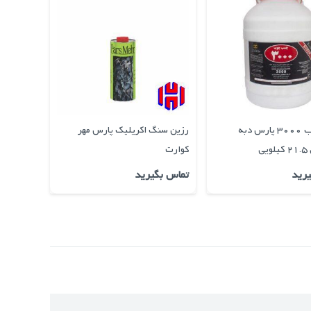
چسب چوب 3000 پارس دبه
رزین سنگ اکریلیک پارس مهر
چسب سیلی
ی
کوارت
رازی
رید
تماس بگیرید
تماس بگ