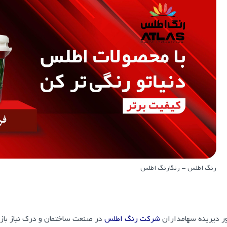
رنگ اطلس – رنگارنگ اطلس
ر ديرينه سهامداران
شرکت رنگ اطلس