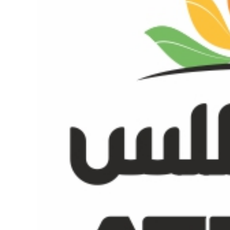
ب قطره‌ای 1 میل (1 mil) رازی
چسب نواری کریستال فالکون ر
تماس بگیرید
تماس بگیرید