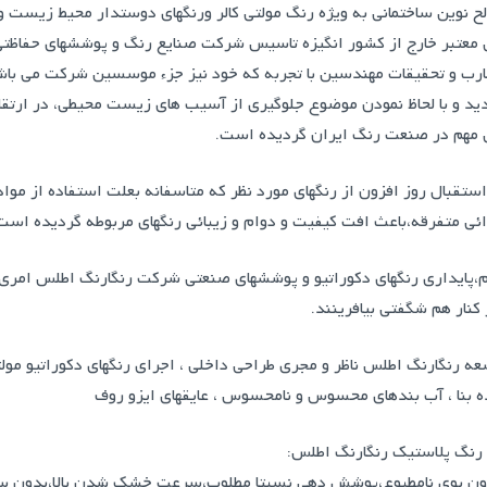
ح نوین ساختمانی به ویژه رنگ مولتی کالر ورنگهای دوستدار محيط زيست و ب
ارب و تحقیقات مهندسین با تجربه که خود نیز جزء موسسین شرکت می باشند 
ید و با لحاظ نمودن موضوع جلوگیری از آسیب های زیست محیطی، در ارتقا
ی مهم در صنعت رنگ ایران گردیده است.
 استقبال روز افزون از رنگهای مورد نظر که متاسفانه بعلت استفاده از مواد
ئی متفرقه،باعث افت کیفیت و دوام و زیبائی رنگهای مربوطه گردیده است
م،پایداری رنگهای دکوراتیو و پوششهای صنعتی شرکت رنگارنگ اطلس امری 
 کنار هم شگفتی بیافرینند.
 رنگارنگ اطلس ناظر و مجری طراحی داخلی ، اجرای رنگهای دکوراتیو مولتی 
ه بنا ، آب بندهای محسوس و نامحسوس ، عایقهای ایزو روف
رنگ پلاستیک رنگارنگ اطلس:
دون بوی نامطبوع،پوشش دهی نسبتا مطلوب،سرعت خشک شدن بالا،بدون س