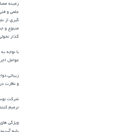
زمينه مصال
گیری از تج
متنوع و جد
گذار تحول
با توجه به
عوامل اجرا
زیبائی،دوا
و نظارت در
شرکت توسعه
ترمیم کنند
ویژگی های 
پایه آب،ب