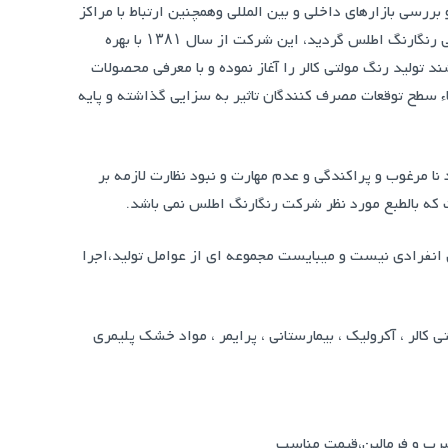
ررسی بازارهای داخلی و بین المللی وهمچنین ارتباط با مراکز
علمی و فنی معتبر خارج از کشور انگیزه تاسیس شرکت صنایع رنگ و پوششهای حفاظتی رنگارنگ اطلس گردید، این شرکت از سال ۱۳۸۱ با بهره
تولید رنگ مولتی کالر را آغاز نموده و با معرفی محصولات
ء سطح توقعات مصرف کنندگان تاثیر به سزایی گذاشته و پایه
 نا مرغوب و پراکندگی و عدم مهارت و نبود نظارت لازمه بر
 که بالطبع مورد نظر شرکت رنگارنگ اطلس نمی باشد.
انفرادی نیست و میبایست مجموعه ای از عوامل تولید،اجرا
کالر ، آکرولیک ، بیمارستانی ، پرایمر ، مواد خشک پلیمری
رب و فرمالین،قیمت مناسب