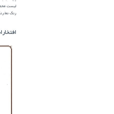
لیست محصو
رنگ نما،رن
افتخارات