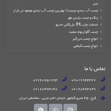
بتن
چسب آب بندی چیست؟ بهترین چسب آب بندی موجود در بازار
رنگ و چسب پارس مهر
خدمات چاپ IML بازرگانی خدیو
چسب آکواریوم سفید
انواع چسب درزگیر
انواع چسب گیاهی
تماس با ما
09920951973
09019933367
02128423048
02128423047
کرج ، 45 متری گلشهر، خیابان اختر غربی ، ساختمان ایران