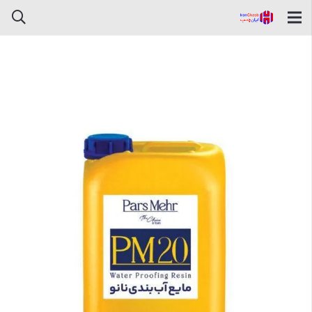
چسب آب بندی نانو PM20 پارس
مهر حلب