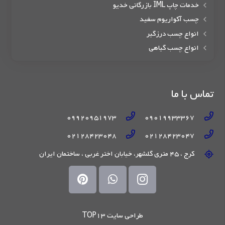
خدمات چاپ IML بازرگانی خدیو
چسب آکواریوم سفید
انواع چسب درزگیر
انواع چسب گیاهی
تماس با ما
09920951973
09019933367
02128423048
02128423047
کرج ، 45 متری گلشهر، خیابان اختر غربی ، ساختمان ایران
طراحی سایت TOP13