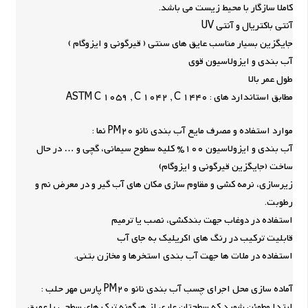
کاملا سازگار با محیط زیست می باشد.
آنتی باکتریال و آنتی UV
جایگزین بسیار مناسب عایق های سنتی ( قیرگونی و ایزوگام )
آب بندی و ایزولاسیون قوی
طول عمر بالا
مطابق استاندارد های : ASTM C 1059 , C 1042 , C 1440
موارد استفاده و مصرف مایع آب بندی نانو PM20 نما :
آب بندی و ایزولاسیون 100% کلیه سطوح سیمانی، گچی و … در حال
ساخت (جایگزین قیرگونی و ایزوگام)
زیرسازی، نرمه کشی و مقاوم سازی مکان های آب گیر و در معرض نم و
رطوبت.
استفاده در دوغاب جهت بندکشی، نصب یا ترمیم
قابلیت ترکیب در رنگ های اکریلیک به جای آب
استفاده در ملات ها جهت آب بندی استخرها و مخازن بتنی.
آماده سازی محل اجرای چسب آب بندی نانو PM20 پارس مهر حلب :
ابتدا مطمئن شوید که سطحتان عاری از هرگونه ترک های سطحی یا عمیق