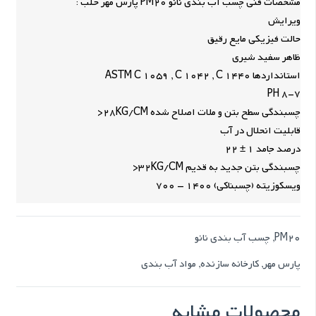
مشخصات فنی چسب آب بندی نانو PM20 پارس مهر حلب :
ویرایش
حالت فیزیکی مایع رقیق
ظاهر سفید شیری
استانداردها ASTM C 1059 , C 1042 , C 1440
PH 8-7
چسبندگی سطح بتن و ملات اصلاح شده 28KG/CM<
قابلیت انحلال در آب
درصد جامد 1 ± 22
چسبندگی بتن جدید به قدیم 32KG/CM<
ویسکوزیته (چسبناکی) 1400 – 700
PM20
,
چسب آب بندی نانو
پارس مهر
,
کارخانه سازنده
,
مواد آب بندی
محصولات مشابه