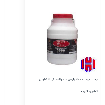
چسب چوب 3000 پارس دبه پلاستیكی 7 كیلویی
تماس بگیرید