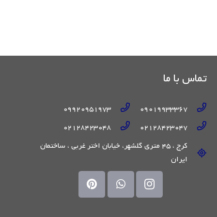
تماس با ما
09920951973
09019933367
02128423048
02128423047
کرج ، 45 متری گلشهر، خیابان اختر غربی ، ساختمان
ایران