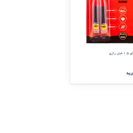
رازی
رید