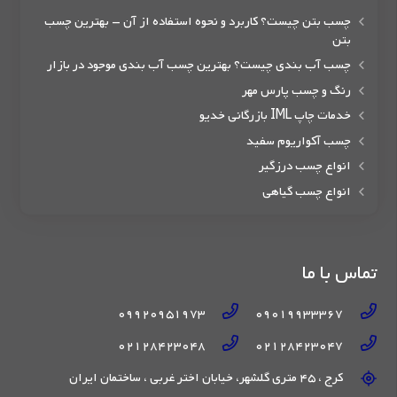
چسب بتن چیست؟ کاربرد و نحوه استفاده از آن – بهترین چسب
بتن
چسب آب بندی چیست؟ بهترین چسب آب بندی موجود در بازار
رنگ و چسب پارس مهر
خدمات چاپ IML بازرگانی خدیو
چسب آکواریوم سفید
انواع چسب درزگیر
انواع چسب گیاهی
تماس با ما
09920951973
09019933367
02128423048
02128423047
کرج ، 45 متری گلشهر، خیابان اختر غربی ، ساختمان ایران