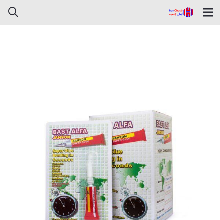
چسب قطره ای جانسون مدل آلفا 3
گرمی