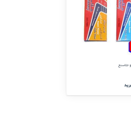
 جلاسنج
رید