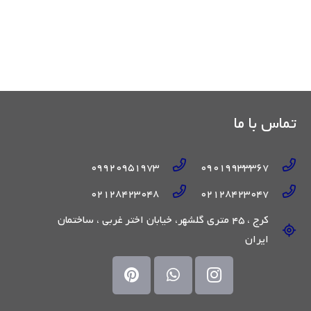
تماس با ما
09920951973
09019933367
02128423048
02128423047
کرج ، 45 متری گلشهر، خیابان اختر غربی ، ساختمان
ایران