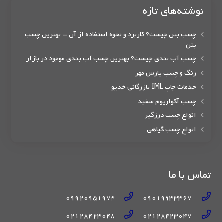
نوشته‌های تازه
چسب بتن چیست؟ کاربرد و نحوه استفاده از آن – بهترین چسب
بتن
چسب آب بندی چیست؟ بهترین چسب آب بندی موجود در بازار
رنگ و چسب پارس مهر
خدمات چاپ IML بازرگانی خدیو
چسب آکواریوم سفید
انواع چسب درزگیر
انواع چسب گیاهی
تماس با ما
09920951973
09019933367
02128423048
02128423047