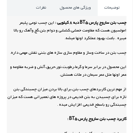
توضیحات
ویژگی های محصول
نظرات
چسب بتن ساروج پارس BT5 دبه 8 کیلویی :
این چسب نوعی پلیمر
امولسیون هست که مقاومت خمشی،کششی و دوام بتن،گچ وآهک رو بالا
میبره . باعث بهبود عملکرد اونها میشه.
چسب بتن در ساخت وساز و مقاوم سازی سازه های بتنی نقش مهمی داره.
این محصول در برابر سرما و گرما،رطوبت،نور،حریق،آتش و ضربه مقاومه و
عمر اونها مثل عمر سیمان در ملات هستش.
از مهم ترین کاربردهای چسب بتن،برای بالا بردن میزان چسبندگی بتن
تازه برای چسبیدن به بتن قدیمی در پروژه های تعمیراتی هست که میزان
چسبندگی رو باسطح قدیمی افزایش میده .
کاربرد چسب بتن ساروج پارس BT5 :