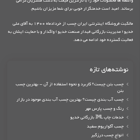
واسطه ها محصولات خود را با نازلترین قیمت به دست مشتریان گرامی
برساند. امید است خدمتگزار خوبی برای شما عزیزان باشیم.
مالکیت فروشگاه اینترنتی ایران چسب از خردادماه 1400 به آقای علی
خدیو ( مدیریت بازرگانی فیدار صنعت خدیو ) واگذار و با حمایت ایشان به
فعالیت گسترده خود ادامه می دهد.
نوشته‌های تازه
چسب بتن چیست؟ کاربرد و نحوه استفاده از آن – بهترین چسب
بتن
چسب آب بندی چیست؟ بهترین چسب آب بندی موجود در بازار
رنگ و چسب پارس مهر
خدمات چاپ IML بازرگانی خدیو
چسب آکواریوم سفید
انواع چسب درزگیر