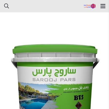
چسب بتن ساروج پارس BT5 دبه 8
کیلویی