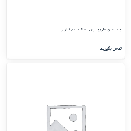
چسب بتن ساروج پارس +BT7 دبه 8 کیلویی
تماس بگیرید