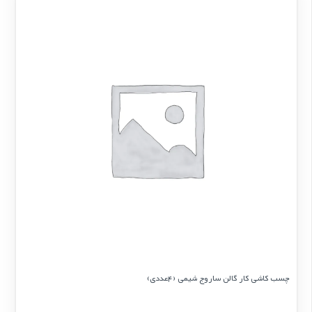
چسب کاشی کار گالن ساروج شیمی (4عددی)