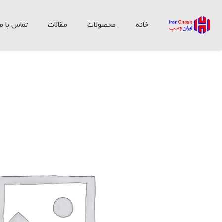
خانه
محصولات
مقالات
تماس با ما
چسب کاشی کار گالن ساروج شیمی (4عد