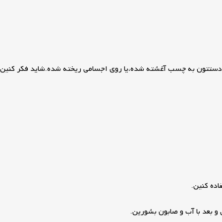
تماً براتون پیش اومده که هنگام استفاده از چسب های 123 دستتون به چسب آغشته شده،یا روی اجسامی 
ده کنین.
 بعد با آب و صابون بشورین.