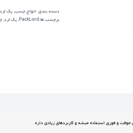
دسته بندی :
انواع چسب
,
پک لرد
برچسب ها:
PackLord
,
پک لرد
,
چس