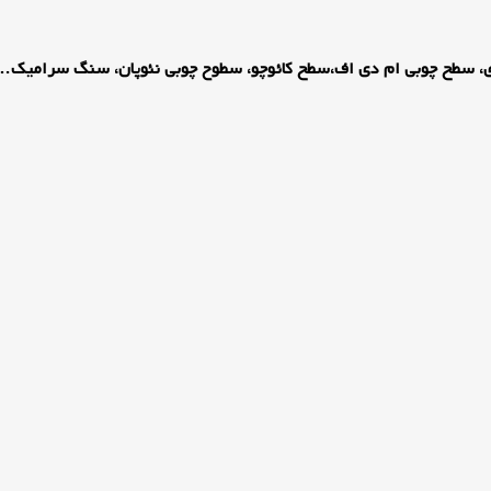
زی، سطح چوبی ام دی اف،سطح کائوچو، سطوح چوبی نئوپان، سنگ سرامیک