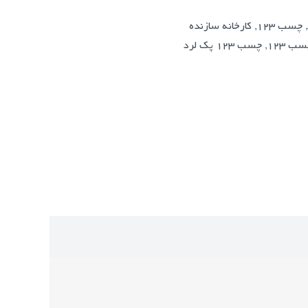
,
چسب 123
,
کارخانه سازنده
ب 123
,
چسب 123 پک لرد