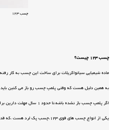
چسب 123
چسب 123 چیست؟
ماده شیمیایی سیانواکریلات برای ساخت این چسب به کار ر
به همین دلیل هست که وقتی پلمپ چسب رو باز می کنین باید در کمتر از 1 ماه مصرف بشه،چون وجود سیانواکریلات باعث میشه چسب به سرعت خشک شده و در نتیجه
اگر پلمپ چسب باز نشده باشه،تا حدود 1 سال مهلت دارین برای استفاده کردن.
یکی از انواع چسب های قوی 123،چسب پک لرد هست ،که قدرت جسبندگی بالایی داره.