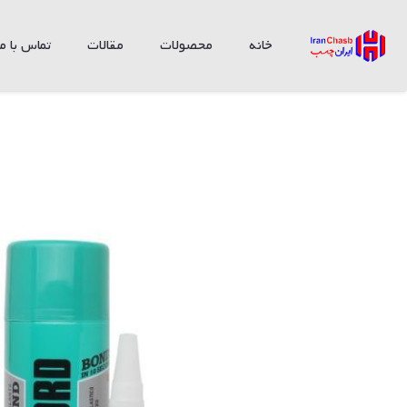
خانه
محصولات
مقالات
تماس با ما
چسب 123 پک لرد