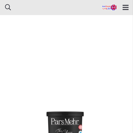
چسب بتن مخصوص آب بندی BT7
پارس مهر کوارت