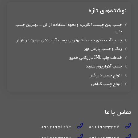
نوشته‌های تازه
چسب بتن چیست؟ کاربرد و نحوه استفاده از آن – بهترین چسب
بتن
چسب آب بندی چیست؟ بهترین چسب آب بندی موجود در بازار
رنگ و چسب پارس مهر
خدمات چاپ IML بازرگانی خدیو
چسب آکواریوم سفید
انواع چسب درزگیر
انواع چسب گیاهی
تماس با ما
09920951973
09019933367
02128423048
02128423047