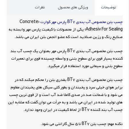
توضیحات
ویژگی های محصول
نظرات
چسب بتن مخصوص آب بندی BT7 پارس مهر کوارت
(Concrete
Adhesiv For Sealing) یکی از محصولات با کیفیت پارس مهر وابسته به
صنایع رنگ و رزین صنادید است که عضو انجمن بتن ایران می باشد.
چسب بتن مخصوص آب بندی BT7 پارس مهر بعنوان یک چسب آب بند
کننده بسیار قوی برای سطوح بتنی و واسطه چسبنده قوی برای تعمیرات
سطوح بتنی و سیمانی مورد استفاده قرار میگیرد.
چسب بتن مخصوص آب بندی BT7 بقدری بتن را محکم میکند که در
برابر هوای خیلی سرد و یخبندان و بطور کلی سیکل های یخبندان مقاوم
می شود و با ضمانت صد در صدی کاملا ضد آب است و از قوی ترین چسب
های تولید شده در ایران می باشد و به جرأت می توان گفت که مشابه این
چسب آب بند کننده BT7 از لحاظ کیفیت در ایران وجود ندارد.
نکته مهم: چسب بتن BT7 تا 5 سال گارانتی می شود.