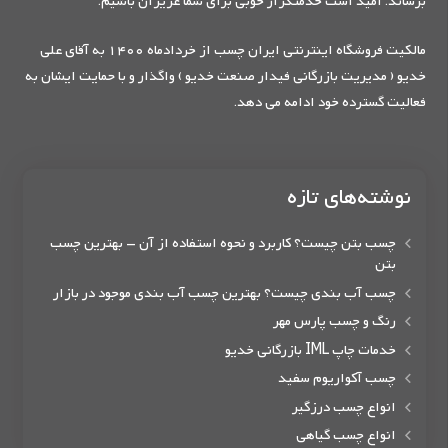
برساند. امید است خدمتگزار خوبی برای شما عزیزان باشیم.
مالکیت فروشگاه اینترنتی ایران چسب از خردادماه 1400 به آقای علی
خدیو ( مدیریت بازرگانی فیدار صنعت خدیو ) واگذار و با حمایت ایشان به
فعالیت گسترده خود ادامه می دهد.
نوشته‌های تازه
چسب بتن چیست؟ کاربرد و نحوه استفاده از آن – بهترین چسب
بتن
چسب آب بندی چیست؟ بهترین چسب آب بندی موجود در بازار
رنگ و چسب پارس مهر
خدمات چاپ IML بازرگانی خدیو
چسب آکواریوم سفید
انواع چسب درزگیر
انواع چسب گیاهی