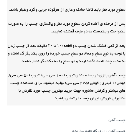
سطوح مورد نظر باید کاملا خشک و عاری از هرگونه چربی و گرد و غبار باشد.
پس از مرحله ی آماده کردن سطوح مورد نظر و پاکسازی، چسب را به صورت
یکنواخت و یکدست به دو طرف آغشته نمایید.
بعد از کمی خشک شدن چسب دو قطعه (۱۰ تا ۲۰ دقیقه بعد از چسب زدن
با توجه به نوع سطح و دما)، دو سطح چسب خورده را روی یکدیگر گذاشته و
به مدت چند ثانیه نگه دارید و دو سطح را به یکدیگر فشار دهید.
چسب آهن رازی در بسته بندی تیوپ (100 سی سی), تیوپ (50 سی سی),
قوطی (1 لیتری), قوطی (275 سی سی) تولید میشود. برای مشاهده چسب
های بیشتر و گرفتن مشاوره جهت خرید بهترین چسب مورد نظرتان با
مشاوران فروش ایران چسب در تماس باشید.
چسب آهن
چسب آهن
,
رازی
,
کارخانه سازنده