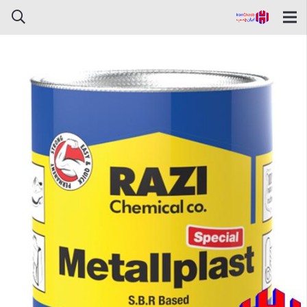
چسب آهن رازی