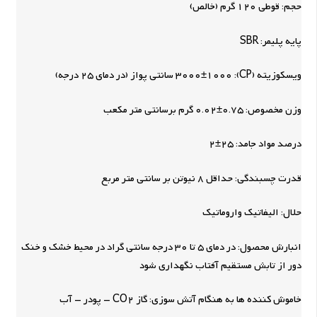
حجم: قوطی 120 گرم (خالص)
پایه پلیمر: SBR
ویسکوزیته (CP): 3000±1000 سانتی پواز (در دمای 25 درجه)
وزن مخصوص: 0.75±0.02 گرم برسانتی متر مکعب
درصد مواد جامد: 25±2
قدرت چسبندگی: حداقل 8 نیوتن بر سانتی متر مربع
حلال: الیفاتیک واروماتیک
انبارش محصول: در دمای 5 تا 30 درجه سانتی گراد در محیط خشک و خنک
دور از تابش مستقیم آفتاب نگهداری شود
خاموش کننده ها به هنگام آتش سوزی: گاز CO2 – پودر – آب