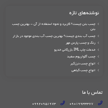
نوشته‌های تازه
چسب بتن چیست؟ کاربرد و نحوه استفاده از آن – بهترین چسب
بتن
چسب آب بندی چیست؟ بهترین چسب آب بندی موجود در بازار
رنگ و چسب پارس مهر
خدمات چاپ IML بازرگانی خدیو
چسب آکواریوم سفید
انواع چسب درزگیر
انواع چسب گیاهی
تماس با ما
09920951973
09019933367