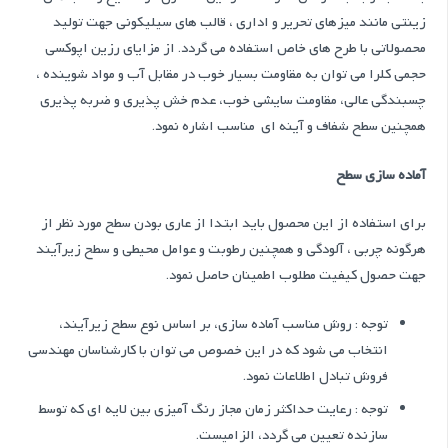
زینتی مانند میزهای تحریر و اداری ، قالب های سیلیکونی جهت تولید
محصولاتی با طرح های خاص استفاده مي گردد. از مزایای رزین اپوکسی
حجمی کلرا می توان به مقاومت بسيار خوب در مقابل آب و مواد شوینده ،
چسبندگي عالي، مقاومت سايشي خوب، عدم خش پذيري و ضربه پذيري
همچنین سطح شفاف و آینه ای مناسب اشاره نمود.
آماده سازی سطح
برای استفاده از این محصول باید ابتدا از عاری بودن سطح مورد نظر از
هرگونه چربی ، آلودگی و همچنین رطوبت و عوامل محیطی و سطح زیرآیند
جهت حصول کیفیت مطلوب اطمینان حاصل نمود.
توجه : روش مناسب آماده سازي، بر اساس نوع سطح زيرآيند،
انتخاب مي شود كه در اين خصوص مي توان با كارشناسان مهندسي
فروش تبادل اطلاعات نمود.
توجه : رعايت حداکثر زمان مجاز رنگ آميزي بين لايه اي كه توسط
سازنده تعيين مي گردد، الزاميست.