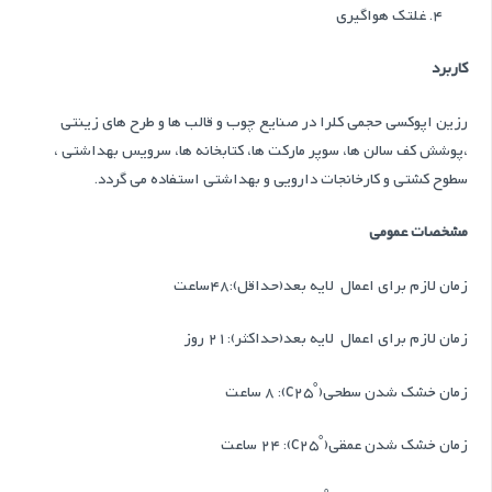
غلتک هواگیری
کاربرد
رزین اپوکسی حجمی کلرا در صنایع چوب و قالب ها و طرح های زینتی
،پوشش كف سالن ها، ‌سوپر ماركت ها، كتابخانه ها، سرویس بهداشتی ،
سطوح كشتي و كارخانجات دارويي و بهداشتي استفاده مي گردد.
مشخصات عمومی
زمان لازم براي اعمال لايه بعد(حداقل):48ساعت
زمان لازم براي اعمال لايه بعد(حداکثر):21 روز
زمان خشك شدن سطحی(˚c25): 8 ساعت
زمان خشك شدن عمقی(˚c25): 24 ساعت