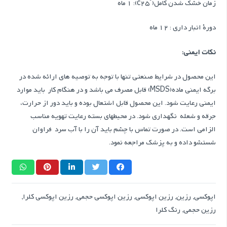
زمان خشك شدن کامل(˚c25): 1 ماه
دورۀ انبار داري : 12 ماه
نکات ایمنی:
اين محصول در شرايط صنعتی تنها با توجه به توصيه های ارائه شده در
برگه ايمنی ماده(MSDS) قابل مصرف می باشد و در هنگام کار باید موارد
ايمنی رعايت شود. اين محصول قابل اشتعال بوده و بايد دور از حرارت،
جرقه و شعله نگهداری شود. در محيطهاي بسته رعايت تهويه مناسب
الزامي است. در صورت تماس با چشم باید آن را با آب سرد فراوان
شستشو داده و به پزشك مراجعه نمود.
اپوکسی
,
رزین
,
رزین اپوکسی
,
رزین اپوکسی حجمی
,
رزین اپوکسی کلرا
,
رزین حجمی
,
رنگ کلرا