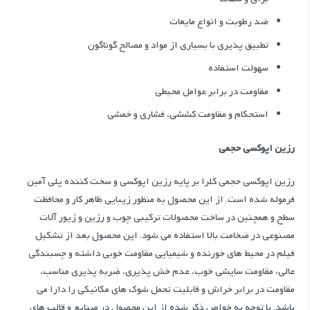
ضد رطوبت و انواع مایعات
تطبیق پذیری با بسیاری از مواد و مصالح گوناگون
سهولت استفاده
مقاومت در برابر عوامل محیطی
استحکام و مقاومت کششی، فشاری و خمشی
رزین اپوکسی حجمی
رزین اپوکسی حجمی کلرا بر پايه رزين اپوكسي و سخت كننده پلي آمين
فرموله شده است. از اين محصول به منظور زيبايي ظاهر كار و محافظت
سطح و همچنین در ساخت محصولات ترکیبی چوب و رزین و زیور آلات
مصنوعی در ضخامت بالا استفاده مي شود. اين محصول بعد از تشكيل
فيلم در محيط هاي خورنده و شیمیایی مقاومت خوبي داشته و چسبندگي
عالي، مقاومت سايشي خوب، عدم خش پذيري، ضربه پذيري مناسب،
مقاومت در برابر خراش و قابليت تحمل شوك هاي مكانيكي را دارا مي
باشد. با توجه به خواص ذكر شده از اين محصول در صنایع و قالب های