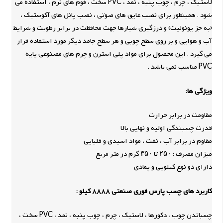
لاستیک ، چرم ، چوب پنبه ، نمد ، PVC سخت ، فوم های نرم ، استفاده می
شود . همینطور برای نصب عایق های صوتی ، نصب پانل های آکوستیک ،
(به جز یونولیت) و درزگیری شیارها جهت محافظت در برابر رطوبت و شرایط
آب و هوایی و بر روی سطح چوبی و هر سطح جامد دیگر مورد استفاده قرار
می گیرد . این محصول برای مواد پلی استرن و چرم های مصنوعی پایه
PVC مناسب نمی باشد .
ویژگی ها:
مقاومت در برابر حرارت
قدرت چسبندگی اولیه و نهایی بالا
مقاوم در برابر آب ، نفت ، مواد اسیدی و قلیایی
میزان مصرف : ۲۵۰ تا ۳۵۰ گرم در متر مربع
دارای دو نوع کیلویی و پمادی
کاربرد های چسب پارس فوری صنعتی 8888 کیلو :
چسباندن چوب ، دکورها ، لاستیک ، چرم ، چوب پنبه ، نمد ، PVC سخت ،