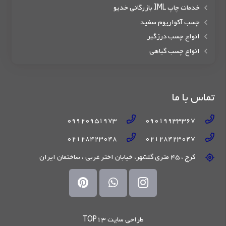
خدمات چاپ IML بازرگانی خدیو
چسب آکواریوم سفید
انواع چسب درزگیر
انواع چسب گیاهی
تماس با ما
09920951973
09019933367
02128423048
02128423047
کرج ، 45 متری گلشهر، خیابان اختر غربی ، ساختمان ایران
طراحی سایت TOP13