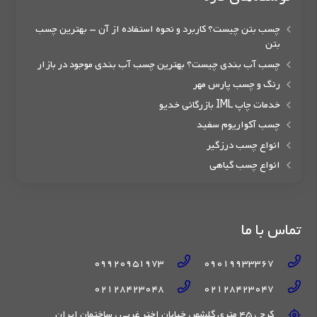
چسب بتن چیست؟ کاربرد و نحوه استفاده از آن – بهترین چسب
بتن
چسب آب بندی چیست؟ بهترین چسب آب بندی موجود در بازار
رنگ و چسب پارس مهر
خدمات چاپ IML بازرگانی خدیو
چسب آکواریوم سفید
انواع چسب درزگیر
انواع چسب گیاهی
تماس با ما
09920951973
09019933367
02128423048
02128423047
کرج ، 45 متری گلشهر، خیابان اختر غربی ، ساختمان ایران