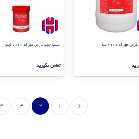
مهر کد 6000 دبه
چسب چوب پارس مهر کد 6000 کیلو
رید
تماس بگیرید
4
3
2
1