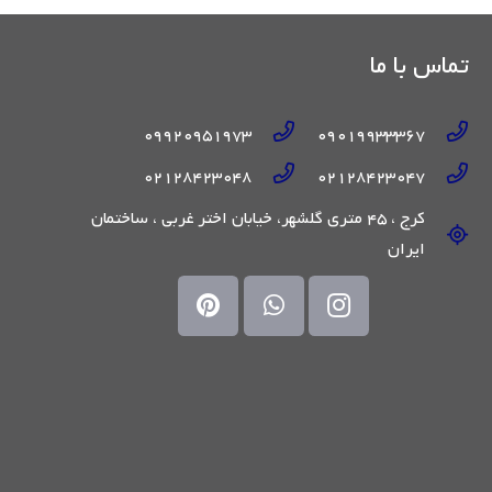
تماس با ما
09920951973
09019933367
02128423048
02128423047
کرج ، 45 متری گلشهر، خیابان اختر غربی ، ساختمان
ایران