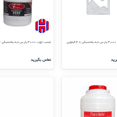
یی
چسب چوب 3000 پارس دبه پلاستیكی 7 كیلویی
رید
تماس بگیرید