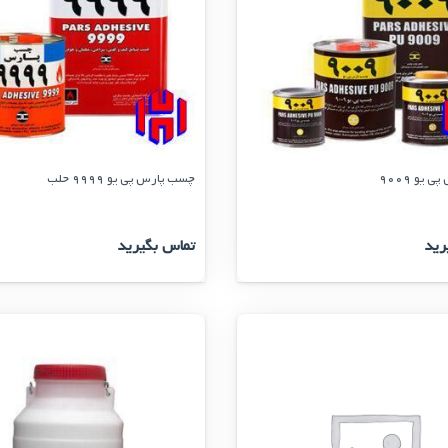
یو 9009
چسب پارس پی یو 9999 حلب
رید
تماس بگیرید