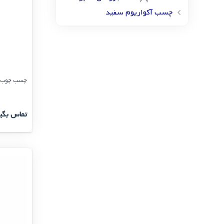
چسب آکواریوم سفید
چسب چوب 3000 پارس دبه پلاستیكی 3.8 كیلو
تماس بگی