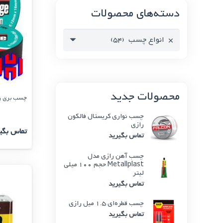
دسته‌های محصولات
×
انواع چسب (54)
محصولات جدید
چسب برق ر
چسب نواری کریستال فالکون
رازی
تماس بگی
تماس بگیرید
چسب آهن رازی مدل
Metallplast حجم 100 میلی
لیتر
تماس بگیرید
چسب قطره‌ای 1.5 میل رازی
تماس بگیرید