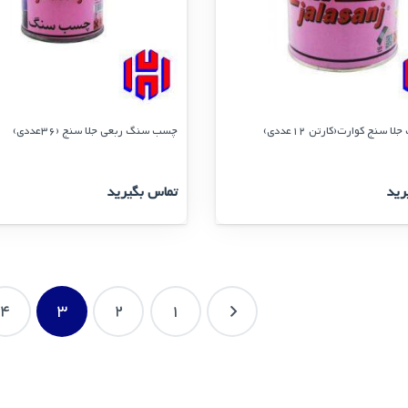
سنج کوارت(کارتن 12عددی)
چسب سنگ ربعی جلا سنج (36عددی)
رید
تماس بگیرید
4
3
2
1