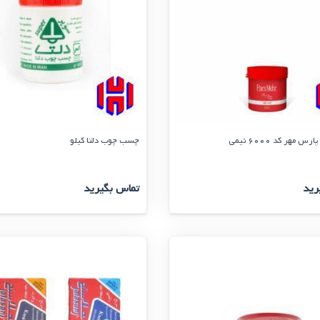
مهر کد 6000 نیمی
چسب چوب دلتا کیلو
رید
تماس بگیرید