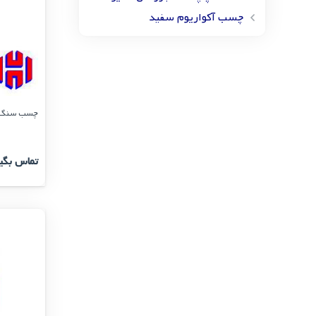
چسب آکواریوم سفید
چسب سنگ آنتیک A1 پ
تماس بگی