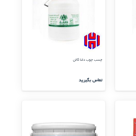
چسب چوب دلتا گالن
تماس بگیرید