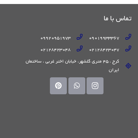
تماس با ما
09920951973
09019933367
02128423048
02128423047
کرج ، 45 متری گلشهر، خیابان اختر غربی ، ساختمان
ایران