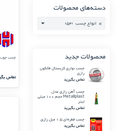
دسته‌های محصولات
×
انواع چسب (54)
محصولات جدید
چسب چوب پارس 
چسب نواری کریستال فالکون
رازی
تماس بگی
تماس بگیرید
چسب آهن رازی مدل
Metallplast حجم 100 میلی
لیتر
تماس بگیرید
چسب قطره‌ای 1.5 میل رازی
تماس بگیرید