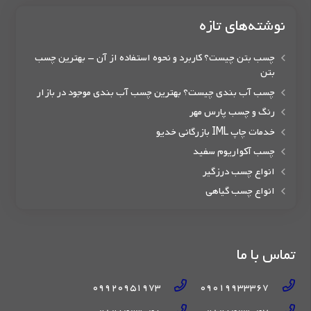
نوشته‌های تازه
چسب بتن چیست؟ کاربرد و نحوه استفاده از آن – بهترین چسب
بتن
چسب آب بندی چیست؟ بهترین چسب آب بندی موجود در بازار
رنگ و چسب پارس مهر
خدمات چاپ IML بازرگانی خدیو
چسب آکواریوم سفید
انواع چسب درزگیر
انواع چسب گیاهی
تماس با ما
09920951973
09019933367