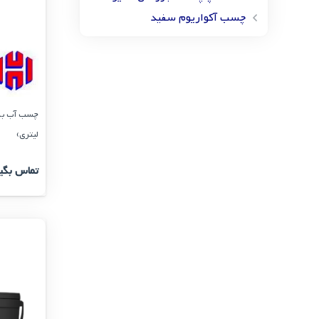
چسب آکواریوم سفید
لیتری)
تماس بگی