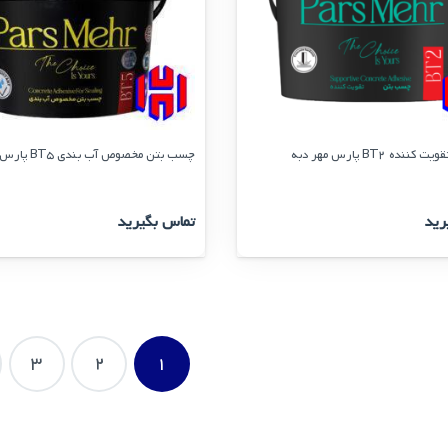
ده BT2 پارس مهر دبه
چسب بتن مخصوص آب بندی BT5 پارس مهر دبه
رید
تماس بگیرید
3
2
1