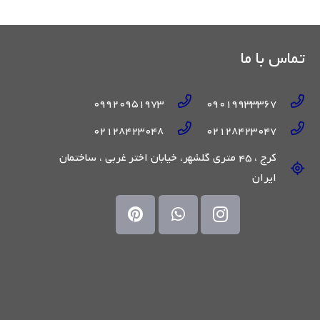
تماس با ما
09920951973
09019933367
02128423048
02128423047
کرج ، 45 متری گلشهر، خیابان اختر غربی ، ساختمان
ایران