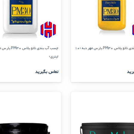
چسب آب بندی نانو پلاس PM30 پارس مهر دبه (10
لیتری)
رید
تماس بگیرید