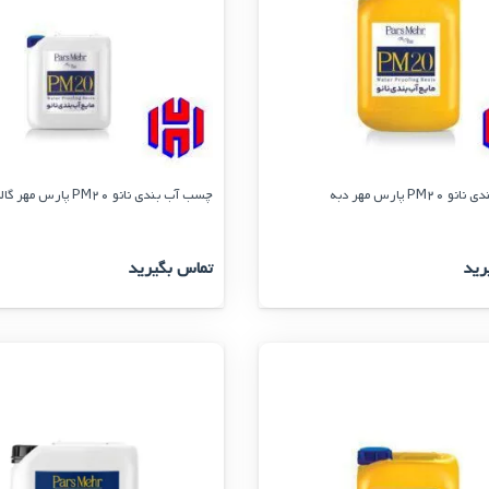
P پارس مهر دبه
چسب آب بندی نانو PM20 پارس مهر گالن
رید
تماس بگیرید