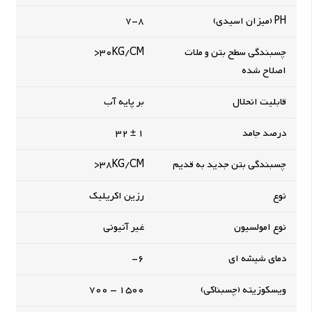
PH (میزان اسیدی)
7-8
چسبندگی سطح بتن و ملات
30KG/CM<
اصلاح شده
قابلیت انحلال
بر پایه آب
درصد جامد
1 ± 32
چسبندگی بتن جدید به قدیم
38KG/CM<
نوع
رزین اکریلیک
نوع امولسیون
غیر آنیونی
دمای شیشه ای
6-
ویسکوزیته (چسبناکی)
1500 – 700