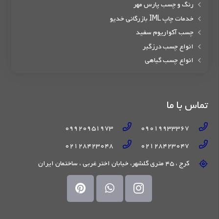
رنگ و چسب پارس مهر
خدمات چاپ IML بازرگانی خدیو
چسب آکواریوم سفید
انواع چسب درزگیر
انواع چسب گیاهی
تماس با ما
09920951973
09019933367
02128423048
02128423047
کرج ، 45 متری گلشهر، خیابان اختر غربی ، ساختمان ایران