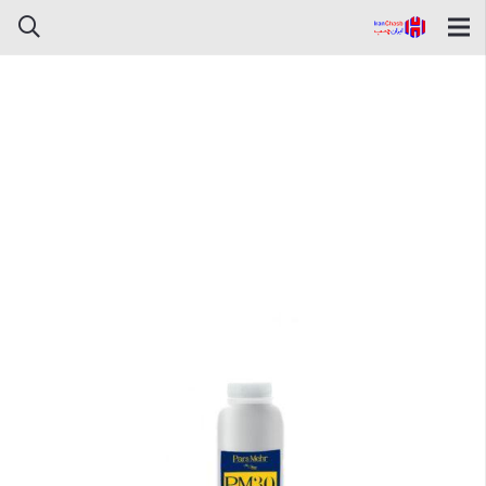
چسب آب بندی نانو پلاس PM30
پارس مهر لیتر(1 لیتری)