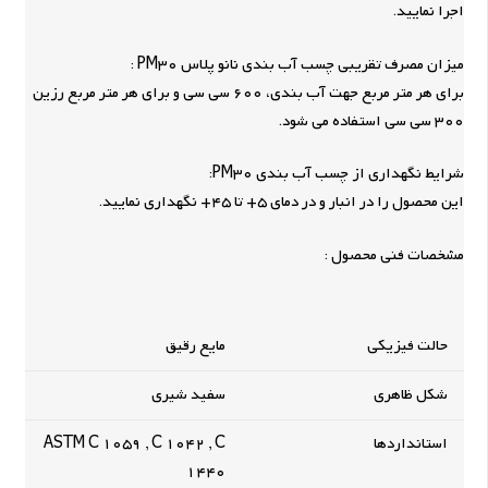
اجرا نمایید.
میزان مصرف تقریبی چسب آب بندی نانو پلاس PM30 :
برای هر متر مربع جهت آب بندی، 600 سی سی و برای هر متر مربع رزین
300 سی سی استفاده می شود.
شرایط نگهداری از چسب آب بندی PM30:
این محصول را در انبار و در دمای 5+ تا 45+ نگهداری نمایید.
مشخصات فنی محصول :
حالت فیزیکی
مایع رقیق
شکل ظاهری
سفید شیری
استانداردها
ASTM C 1059 , C 1042 , C
1440