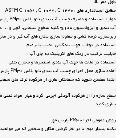
طول عمر بالا
مطابق استاندارد های : ASTM C 1059 , C 1042 , C 1440
موارد استفاده و مصرف چسب آب بندی نانو پلاس PM30 پارس مهر دبه:
آب بندی و ایزولاسیون 100% کلیه سطوح سیمانی، گچی و … در حال ساخت (جایگزین قیرگونی و ایزوگام)
زیرسازی، نرمه کشی و مقاوم سازی مکان های آب گیر و در مع
استفاده در دوغاب جهت بندکشی، نصب یا ترمیم
قابلیت ترکیب در رنگ های اکریلیک به جای آب
استفاده در ملات ها جهت آب بندی استخرها و مخازن بتنی.
آماده سازی محل اجرای چسب آب بندی نانو پلاس PM30 پارس مهر :
ابتدا مطمئن شوید که سطحتان عاری از هرگونه ترک های سطح
سطح سازه را از هرگونه آلودگی (چربی، گرد و غبار، مواد نفت
سازی کنید.
روش عمومی اجرا PM30 پارس مهر:
نکته بسیار مهم: با در نظر گرفتن مکان و سطحی که می خواهید