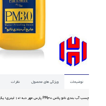
توضیحات
ویژگی های محصول
نظرات
چسب آب بندی نانو پلاس PM30 پارس مهر دبه (10 لیتری) یکی از چسب های با کیفیت پارس مهر وابسته به صنایع رنگ و رزین صنادید است که عضو انجمن بتن ایران می باشد.