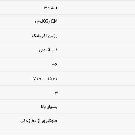
1 ± 32
38KG/CM<
رزین اکریلیک
غیر آنیونی
6-
1500 – 700
3+
بسیار بالا
جلوگیری از یخ زدگی