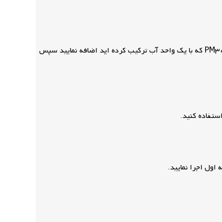
یک واحد سیمان و دو واحد پودر سنگ الک شده (سیلیس میکرونیزه) را بصورت جداگانه با هم ترکیب نموده و آن را به یک واحد محلول PM30 که با یک واحد آب ترکیب کرده اید اضافه نمایید سپس