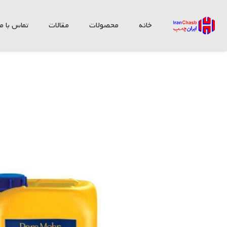
خانه
محصولات
مقالات
تماس با ما
چسب آب بندی نانو پلاس PM30 پارس مهر دبه (10 لیتری)