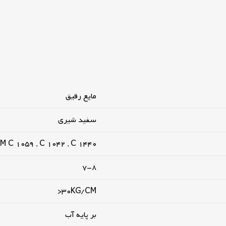
مایع رقیق
سفید شیری
M C 1059 , C 1042 , C 1440
7-8
30KG/CM<
بر پایه آب