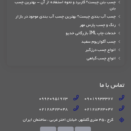
چسب بتن چیست؟ کاربرد و نحوه استفاده از آن – بهترین چسب
بتن
چسب آب بندی چیست؟ بهترین چسب آب بندی موجود در بازار
رنگ و چسب پارس مهر
خدمات چاپ IML بازرگانی خدیو
چسب آکواریوم سفید
انواع چسب درزگیر
انواع چسب گیاهی
تماس با ما
09920951973
09019933367
02128423048
02128423047
کرج ، 45 متری گلشهر، خیابان اختر غربی ، ساختمان ایران