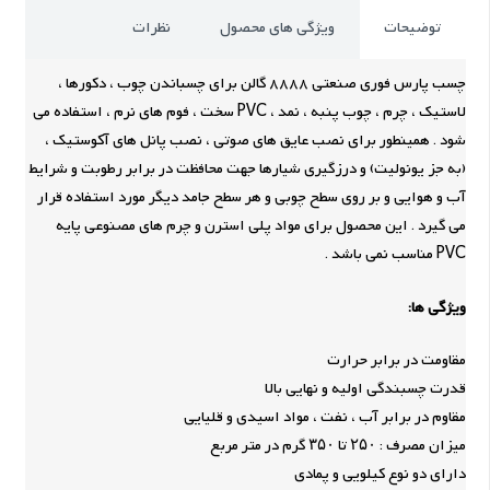
توضیحات
ویژگی های محصول
نظرات
چسب پارس فوری صنعتی 8888 گالن برای چسباندن چوب ، دکورها ،
لاستیک ، چرم ، چوب پنبه ، نمد ، PVC سخت ، فوم های نرم ، استفاده می
شود . همینطور برای نصب عایق های صوتی ، نصب پانل های آکوستیک ،
(به جز یونولیت) و درزگیری شیارها جهت محافظت در برابر رطوبت و شرایط
آب و هوایی و بر روی سطح چوبی و هر سطح جامد دیگر مورد استفاده قرار
می گیرد . این محصول برای مواد پلی استرن و چرم های مصنوعی پایه
PVC مناسب نمی باشد .
ویژگی ها:
مقاومت در برابر حرارت
قدرت چسبندگی اولیه و نهایی بالا
مقاوم در برابر آب ، نفت ، مواد اسیدی و قلیایی
میزان مصرف : ۲۵۰ تا ۳۵۰ گرم در متر مربع
دارای دو نوع کیلویی و پمادی