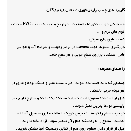
کاربرد های چسب پارس فوری صنعتی 8888 گالن:
چسباندن چوب ، دکورها ، لاستیک ، چرم ، چوب پنبه ، نمد ، PVC سخت ،
فوم های نرم و …
نصب عایق های صوتی
درزگیری شیارها جهت محافظت در برابر رطوبت و شرایط آب و هوایی
قابل استفاده بر روی سطح چوبی و هر سطح جامد
راهنمای مصرف :
وسایلی که باید چسبانده شوند ، می بایست تمیز و خشک بوده و عاری از
هر گونه چربی باشند .
قبل از استفاده سطوح لامینیت باید سنباده زده شده و سطوح فلزی نیز
بایستی توسط بنزین تمیز شوند .
دو طرف سطح را توسط یک برس کوچک یا ماله به این محصول آغشته
نمایید . سطوح را تا زمانیکه حلال آن تبخیر شود . آزاد نگاه دارید .
قبل از قرار دادن سطوح روی هم از تطابق وضعیت آنها مطمئن شوید .