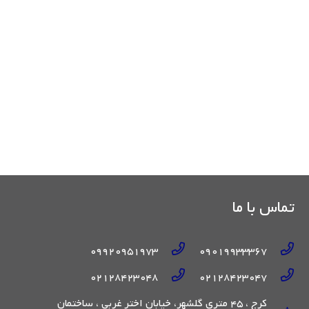
تماس با ما
09920951973
09019933367
02128423048
02128423047
کرج ، 45 متری گلشهر، خیابان اختر غربی ، ساختمان