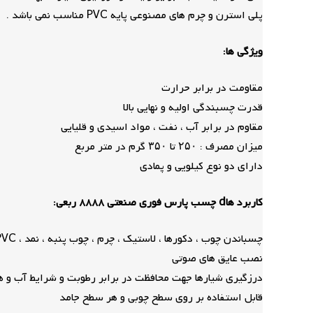
پلی استرن و چرم های مصنوعی پایه PVC مناسب نمی باشد .
ویژگی ها:
مقاومت در برابر حرارت
قدرت چسبندگی اولیه و نهایی بالا
مقاوم در برابر آب ، نفت ، مواد اسیدی و قلیایی
میزان مصرف : ۲۵۰ تا ۳۵۰ گرم در متر مربع
دارای دو نوع کیلویی و پمادی
کاربرد هاd چسب پارس فوری صنعتی 8888 ربعی:
چسباندن چوب ، دکورها ، لاستیک ، چرم ، چوب پنبه ، نمد ، PVC سخت ، فوم های نرم و …
نصب عایق های صوتی
درزگیری شیارها جهت محافظت در برابر رطوبت و شرایط آب و ه
قابل استفاده بر روی سطح چوبی و هر سطح جامد