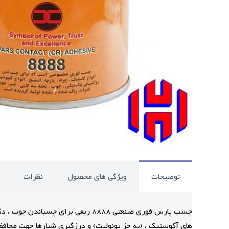
توضیحات
ویژگی های محصول
نظرات
های آکوستیک ، (به جز یونولیت) و درزگیری شیارها جهت محافظ